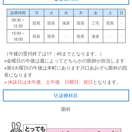
診療時間
月
火
水
木
金
土
日
09:30 ~
院長
院長
湊原
院長
三宅
院長
-
12:30
15:00 ~
院長
院長
-
院長
湊原
-
-
18:00
（午後の受付終了は17：45までとなります。）
※金曜日の午後は週によってどちらかの医師が担当します
※第3火曜日の午後は本町にあります川口あおぞら眼科の院
長になります
※ 休診日は水午後、土午後、日曜日、祝日
となります。
診療科目
眼科