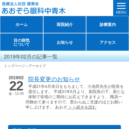
MENU
ホーム
医院紹介
診療案内
目の病気
お知らせ
アクセス
について
2019年02月の記事一覧
トップページ
»
アーカイブ
院長変更のお知らせ
2019/02
22
平成31年4月末日をもちまして、小池昇先生が院長を
退任します。 平成31年5月より、新院長の下、新たな
金 - 12:45
体制で皆様のご期待にお応えできますよう、 職員一
同務めて参りますので、変わらぬご支援のほどお願い
申し上げます。 あおぞ
＞＞続きを読む