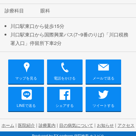
診療科目
眼科
川口駅東口から徒歩15分
川口駅東口から国際興業バス(7~9番のりば)「川口税務
署入口」停留所下車2分
マップを見る
電話をかける
メールで送る
LINEで送る
シェアする
ツイートする
ホーム
|
医院紹介
|
診療案内
|
目の病気について
|
お知らせ
|
アクセス
Produced by
EX partners
病院検索 ホスピタ