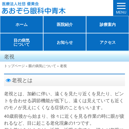
MENU
ホーム
医院紹介
診療案内
目の病気
お知らせ
アクセス
について
老視
トップページ
»
眼の病気について
»
老視
老視とは
老視とは、加齢に伴い、遠くを見たり近くを見たり、ピン
トを合わせる調節機能が低下し、遠くは見えていても近く
のモノが見えにくくなる症状のことをいいます。
40歳前後から始まり、徐々に近くを見る作業の時に眼が疲
れるなど、目に起こる老化現象の1つです。