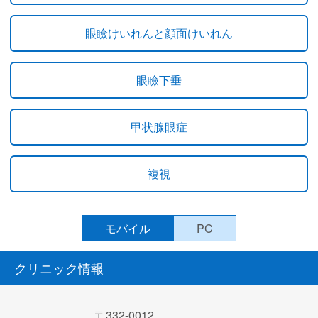
眼瞼けいれんと顔面けいれん
眼瞼下垂
甲状腺眼症
複視
モバイル
PC
クリニック情報
〒332-0012