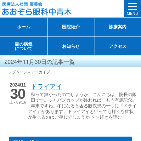
MENU
ホーム
医院紹介
診療案内
目の病気
お知らせ
アクセス
について
2024年11月30日の記事一覧
トップページ
»
アーカイブ
ドライアイ
2024/11
30
秋って無かったのでしょうか。こんにちは、院長の飯
田です。ジャパンカップが終われば、もう有馬記念。
土 - 09:16
年末ですね。冬になると困る眼疾患の一つに『ドライ
アイ』があります。ドライアイといっても様々な症状
が生じるのはご存じでしょうか
＞＞続きを読む